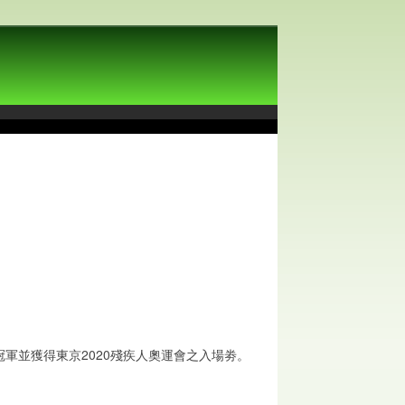
奪冠軍並獲得東京2020殘疾人奧運會之入場劵。