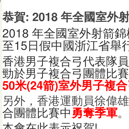
會員帳戶
恭賀: 2018 年全國室
2018 年全國室外射箭錦
至15日假
舉
中國浙江省
香港男子複合弓代表隊員
勁
於
男子複合弓團體
比賽
50米(24箭)室
外
男子複合
另外，香港運動員徐偉雄
合團體
比賽中
。
勇奪季軍
本會在此表示祝賀!