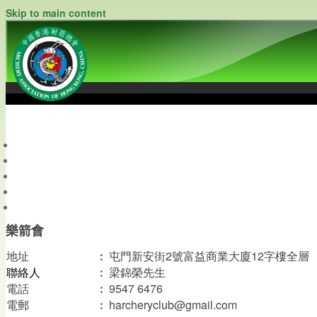
Skip to main content
中國香港射箭總會
Archery Association of Hong Kong, China
最新資訊
關於本會
關於射箭
新聞資料庫
會員帳戶
樂箭會
地址
︰
屯門新安街2號富益商業大廈12字樓全層
聯絡人
︰
梁錦榮先生
電話
︰
9547 6476
︰
harcheryclub@gmail.com
電郵