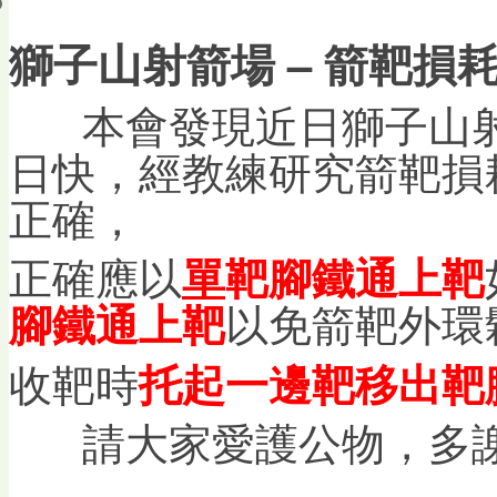
會員帳戶
獅子山射箭場 – 箭靶損
本會發現近日獅子山射
日快，經教練研究箭靶損
正確，
正確應以
單
靶腳鐵通上靶
以免箭靶外環
腳鐵通上靶
收靶時
托起一邊靶移出靶
請大家愛護公物，多