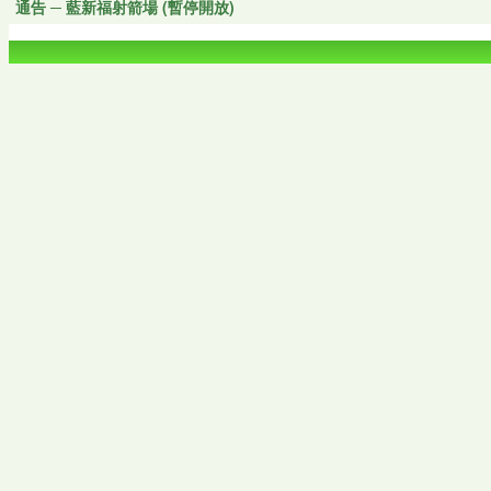
通告 ─ 藍新福射箭場 (暫停開放)