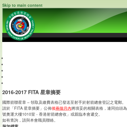
Skip to main content
中國香港射箭總會
Archery Association of Hong Kong, China
最新資訊
關於本會
關於射箭
新聞資料庫
會員帳戶
2016-2017 FITA 星章摘要
國際箭聯星章 – 領取及繳費表格已發送至射手於射箭總會登記之電郵。
請於「FITA 星章摘要」公佈
後
兩個月內
將填妥的相關表格，連同抬頭為
號奧運大樓1010室 - 香港射箭總會收」或親臨本會遞交。
如有查詢，請與本會職員聯絡。
附加檔案