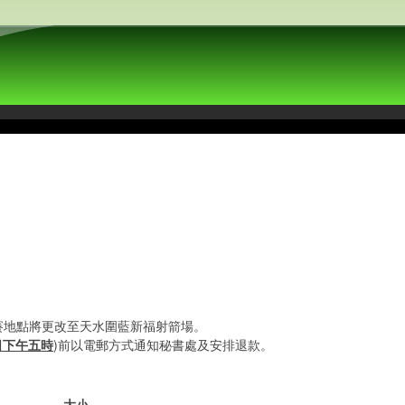
賽地點將更改至天水圍藍新福射箭場。
6日下午五時
)前以電郵方式通知秘書處及安排退款。
大小