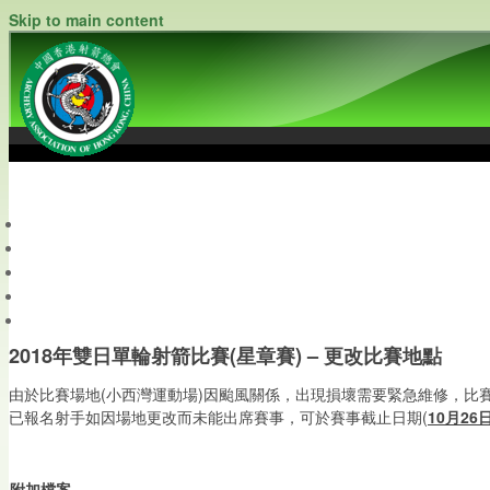
Skip to main content
中國香港射箭總會
Archery Association of Hong Kong, China
最新資訊
關於本會
關於射箭
新聞資料庫
會員帳戶
2018年雙日單輪射箭比賽(星章賽) – 更改比賽地點
由於比賽場地(小西灣運動場)因颱風關係，出現損壞需要緊急維修，比
已報名射手如因場地更改而未能出席賽事，可於賽事截止日期(
10月2
附加檔案