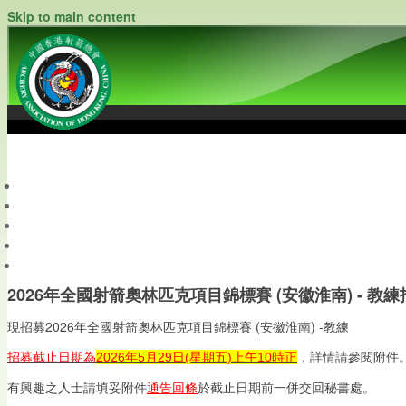
Skip to main content
中國香港射箭總會
Archery Association of Hong Kong, China
最新資訊
關於本會
關於射箭
新聞資料庫
會員帳戶
2026年全國射箭奧林匹克項目錦標賽 (安徽淮南) - 教練
2026年全國射箭奧林匹克項目錦標賽 (安徽淮南) -
現招募
教練
招募截止日期為
2026年5月29日(星期五)上午10時正
，詳情請參閱附件
有興趣之人士請填妥附件
通告回條
於截止日期前一併交回秘書處。