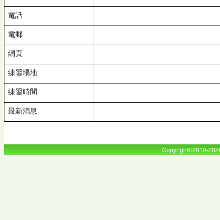
電
話
電
郵
網
頁
練習場
地
練習時
間
最新消
息
Copyright©2010-