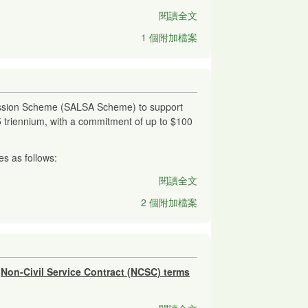
閱讀全文
1 個附加檔案
mission Scheme (SALSA Scheme) to support
5 triennium, with a commitment of up to $100
s as follows:
閱讀全文
2 個附加檔案
a
Non-Civil Service Contract (NCSC) terms