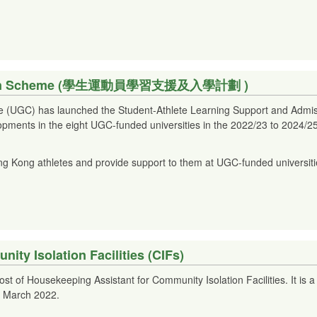
dmission Scheme (學生運動員學習支援及入學計劃 )
tee (UGC) has launched the Student-Athlete Learning Support and Ad
opments in the eight UGC-funded universities in the 2022/23 to 2024/2
ng Kong athletes and provide support to them at UGC-funded universitie
ty Isolation Facilities (CIFs)
post of Housekeeping Assistant for Community Isolation Facilities. It is 
n March 2022.