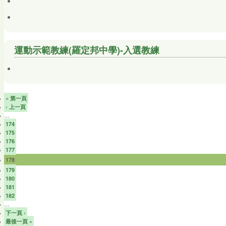
運動示範教練(羅定邦中學)-入選教練
« 第一頁
‹ 上一頁
…
174
175
176
177
178
179
180
181
182
…
下一頁 ›
最後一頁 »