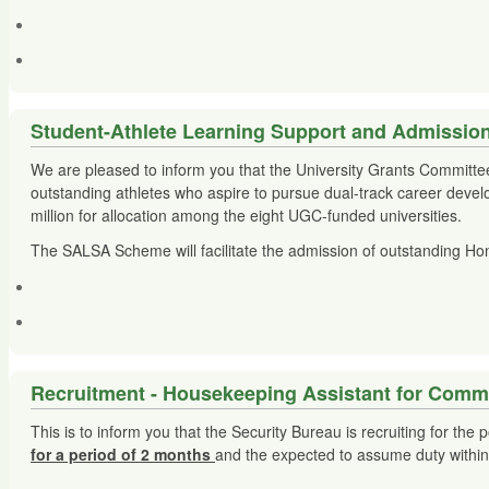
Student-Athlete Learning Support and A
We are pleased to inform you that the University Grants Commit
outstanding athletes who aspire to pursue dual-track career devel
million for allocation among the eight UGC-funded universities.
The SALSA Scheme will facilitate the admission of outstanding Ho
Recruitment - Housekeeping Assistant for Communi
This is to inform you that the Security Bureau is recruiting for the 
for a period of 2 months
and the expected to assume duty withi