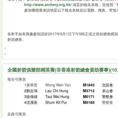
http://www.archery.org.hk/
填妥的報名表格，並使用「P
參加團體賽者請填妥以下報名表格並以電郵、傳真、寄抵本會
各射手如有興趣參加請於2017年9月1日下午5時正或之前於總會
射箭總會。
全國射箭俱樂部精英賽(非香港射箭總會資助賽事)(10月
複合弓隊員
1
黃華恩
Wong Wah Yan
M1843
北區會
2
劉志鴻
Lau Chi Hung
M3712
卓山會
3
徐偉雄
Tsui Wai Hung
M0171
警察會
4
沈潔蓓
Shum Kit Pui
M0185
警察會
反曲弓隊員