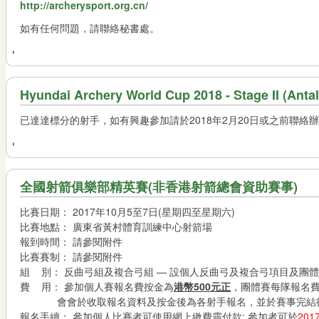
http://archerysport.org.cn/
如有任何問題，請聯絡秘書處。
Hyundai Archery World Cup 2018 - Stage I
已達達標分的射手，如有興趣參加請於2018年2月20日或之前聯絡
全國射箭俱樂部精英賽(非香港射箭總會資助賽事)
比賽日期：
2017年10月5至7日(星期四至星期六)
比賽地點：
廣東省黃村體育訓練中心射箭場
報到時間：
請參閱附件
比賽賽制：
請參閱附件
組 別：
反曲弓組及複合弓組 — 設個人反曲弓及複合弓項目及團
費 用：
參加個人賽報名費按金為
港幣500元正
，團體賽每隊報名
會會於收取報名資料及按金後為各射手報名，並於賽事完結後按
報名手續：
參加個人比賽者可使用網上繳費靈付款: 參加者可於
20