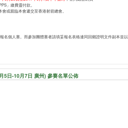
PS」繳費靈付款。
或親臨本會遞交至香港射箭總會。
網頁報名個人賽。而參加團體賽者請填妥報名表格連同回鄉證明文件副本並
5日-10月7日 廣州) 參賽名單公佈