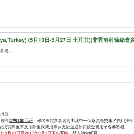
I (Antalya,Turkey) (5月19日-5月27日 土耳其)(非香港射箭
辦事處。
體項目。
費按金
港幣300元正
；報名團體賽事者需由其中一位隊員繳交報名費用按金
實際匯率及扣除匯款費用等開支後退還餘額按金費用予各參賽者。
17年8月29日至2017年9月1日下午五時
，登入總會網頁