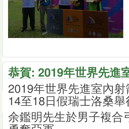
恭賀: 2019年世界先
2019年世界先進室內射
14至18日假瑞士洛桑舉
余鑑明先生於男子複合弓
勇奪亞軍。