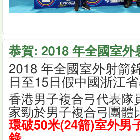
恭賀: 2018 年全國
2018 年全國室外射箭錦
日至15日假
中國浙江省
香港男子複合弓代表隊
家勁
於
男子複合弓團體
環破50米(24箭)室
外
男
。
錄