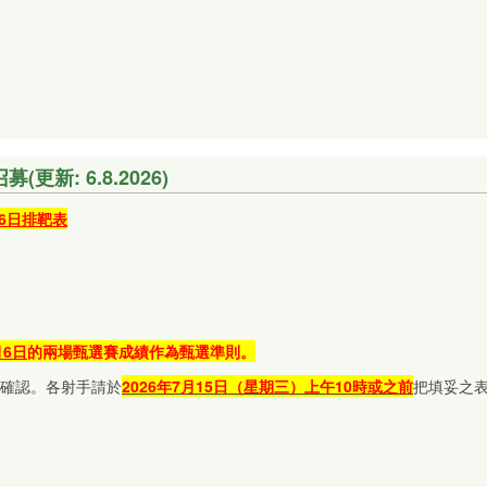
新: 6.8.2026)
月6日排靶表
月6日
的兩場甄選賽成績作為甄選準則。
確認。各射手請於
2026
年7
月15日
（星期三）上
午
10時或之前
把填妥之