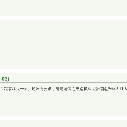
06)
程需延長一天。應署方要求，射箭場旁之車路將延長暫停開放至 8 月 
)